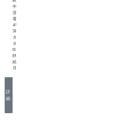
Banatton、原産地:
中国、位相: 三相、電
流タイプ: AC、入力
電圧: AC 240v-
450v、出力電圧:
380/400/415VAC、
タイプ: サーボ モー
ター制御、証明書:
ISO/CE/ROH、
EM/ODM: あり、供
給能力: 10000 個/
月、パッケージ: 車...
詳
細