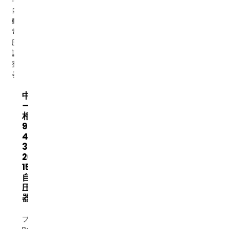
中国サ
ーボ三
相
90kva
45kva
30kva
20kva
15kva
自動電
圧調整
器...
ブランド: