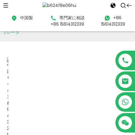
中国製
専門家に相談
+86
+86 15614312339
15614312339
家
製品
電圧安定装置
サーボモーター三相電圧レギ
ュレータ
e
+86 15614312339